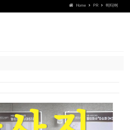
미디어
Home
PR