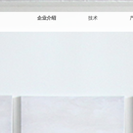
企业介绍
技术
沿革/变迁史
专利/认证
企业理念
获奖明细
交通指南
致辞
热线/无磁界
低频/电位
神秘石
温热
个人
个
健