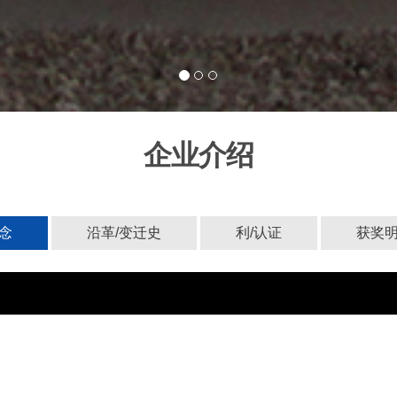
企业介绍
念
沿革/变迁史
利/认证
获奖