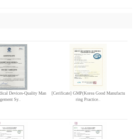
edical Devices-Quality Man
[Cerificate] GMP(Korea Good Manufactu
gement Sy..
ring Practice..