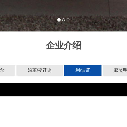
企业介绍
念
沿革/变迁史
利/认证
获奖