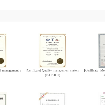
al management s
[Cerificate] Quality management system
[Cerificate] M
..
(ISO 9001)
a