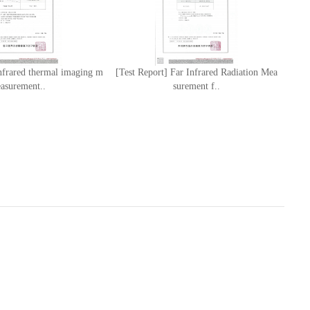
Infrared thermal imaging m
[Test Report] Far Infrared Radiation Mea
easurement..
surement f..