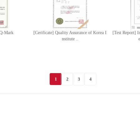
8 Q-Mark
[Cerificate] Quality Assurance of Korea I
[Test Report] 
nstitute ..
1
2
3
4