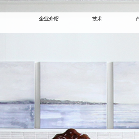
企业介绍
技术
沿革/变迁史
专利/认证
企业理念
获奖明细
交通指南
致辞
热线/无磁界
低频/电位
神秘石
温热
个人
个
健