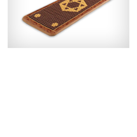
Portable Simijangsaeng Hot Pack Gold