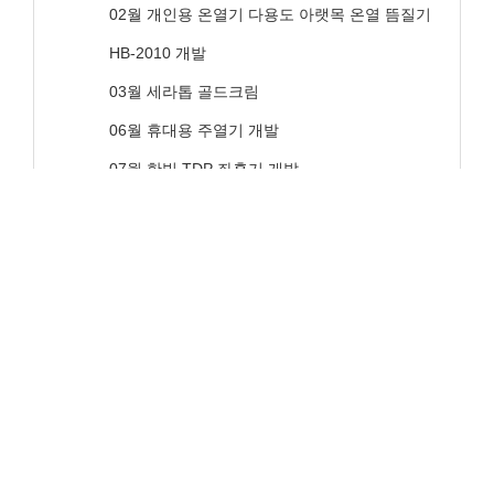
02월 개인용 온열기 다용도 아랫목 온열 뜸질기
HB-2010 개발
03월 세라톱 골드크림
06월 휴대용 주열기 개발
07월 한빛 TDP 좌훈기 개발
08월 한빛발효홍삼 개발
09월 슈퍼파워뜸질기 개발
2010
04월 의료용진동기 지압장생 HB-IP3000 개발
07월 new 블로미 향균비누 출시
학메달 출시
2009
01월 개인용 조합자극기 히란야 킹 불로장생 HB-
2008KA 개발