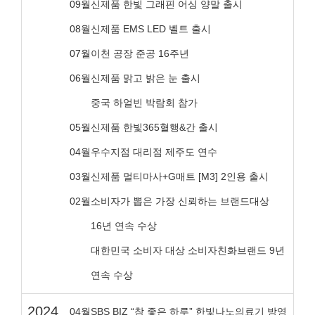
09월
신제품 한빛 그래핀 어싱 양말 출시
08월
신제품 EMS LED 벨트 출시
07월
이천 공장 준공 16주년
06월
신제품 맑고 밝은 눈 출시
중국 하얼빈 박람회 참가
05월
신제품 한빛365혈행&간 출시
04월
우수지점 대리점 제주도 연수
03월
신제품 멀티마사+G매트 [M3] 2인용 출시
02월
소비자가 뽑은 가장 신뢰하는 브랜드대상
16년 연속 수상
대한민국 소비자 대상 소비자친화브랜드 9년
연속 수상
2024
04월
SBS BIZ “참 좋은 하루” 한빛나노의료기 방영