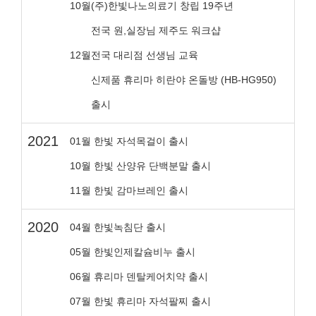
10월
(주)한빛나노의료기 창립 19주년
전국 원,실장님 제주도 워크샵
12월
전국 대리점 선생님 교육
신제품 휴리마 히란야 온돌방 (HB-HG950)
출시
2021
01월 한빛 자석목걸이 출시
10월 한빛 산양유 단백분말 출시
11월 한빛 감마브레인 출시
2020
04월 한빛녹침단 출시
05월 한빛인제칼슘비누 출시
06월 휴리마 덴탈케어치약 출시
07월 한빛 휴리마 자석팔찌 출시