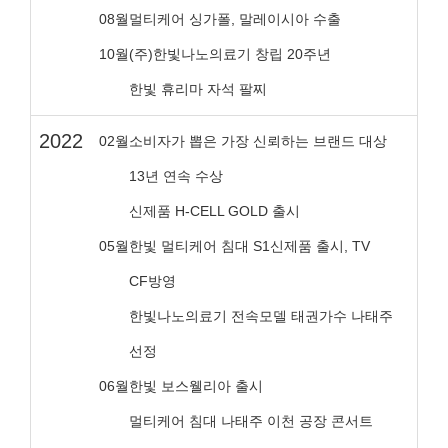
08월
멀티케어 싱가폴, 말레이시아 수출
10월
(주)한빛나노의료기 창립 20주년
한빛 휴리마 자석 팔찌
2022
02월
소비자가 뽑은 가장 신뢰하는 브랜드 대상
13년 연속 수상
신제품 H-CELL GOLD 출시
05월
한빛 멀티케어 침대 S1신제품 출시, TV
CF방영
한빛나노의료기 전속모델 태권가수 나태주
선정
06월
한빛 보스웰리아 출시
멀티케어 침대 나태주 이천 공장 콘서트