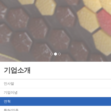
기업소개
인사말
기업이념
연혁
특허/인증