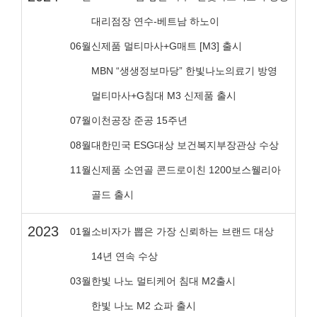
대리점장 연수-베트남 하노이
06월
신제품 멀티마사+G매트 [M3] 출시
MBN “생생정보마당” 한빛나노의료기 방영
멀티마사+G침대 M3 신제품 출시
07월
이천공장 준공 15주년
08월
대한민국 ESG대상 보건복지부장관상 수상
11월
신제품 소연골 콘드로이친 1200보스웰리아
골드 출시
2023
01월
소비자가 뽑은 가장 신뢰하는 브랜드 대상
14년 연속 수상
03월
한빛 나노 멀티케어 침대 M2출시
한빛 나노 M2 쇼파 출시