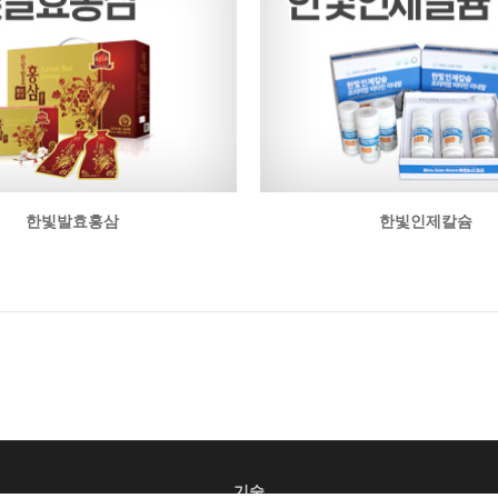
한빛발효홍삼
한빛인제칼슘
기술