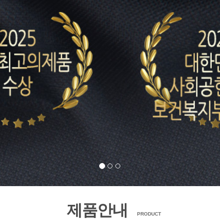
제품안내
PRODUCT