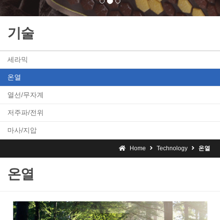
기술
세라믹
온열
열선/무자계
저주파/전위
마사/지압
Home
Technology
온열
온열