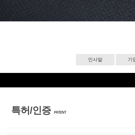
인사말
기
특허/인증
PATENT