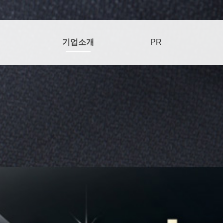
기업소개
PR
특허/인증
기업이념
수상내역
오시는길
인사말
연혁
기업소식
언론보도
미디어
열
저