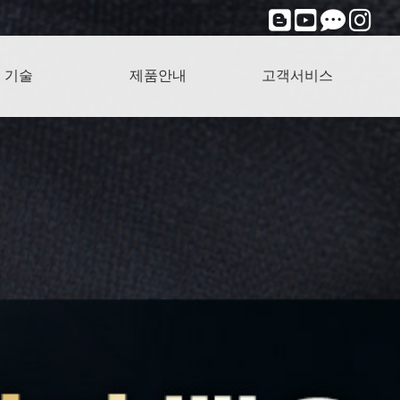
기술
제품안내
고객서비스
선/무자계
주파/전위
마사/지압
세라믹
온열
개인용조합자극기
한빛 멀티마사⁺G
개인용온열기
건강기능식품
기타제품
제품자가진단
자주하는질문
A/S 서비스
창업문의
구매문의