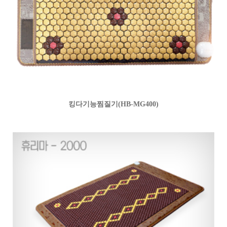
킹다기능찜질기(HB-MG400)