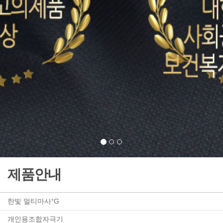
제품안내
한빛 멀티마사⁺G
개인용조합자극기