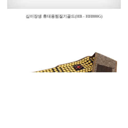
십이장생 휴대용찜질기골드(HB - HH800G)
배허리 찜질기(HB-WG500)