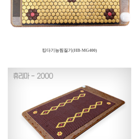
킹다기능찜질기(HB-MG400)