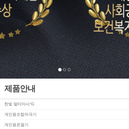
제품안내
한빛 멀티마사⁺G
개인용조합자극기
개인용온열기