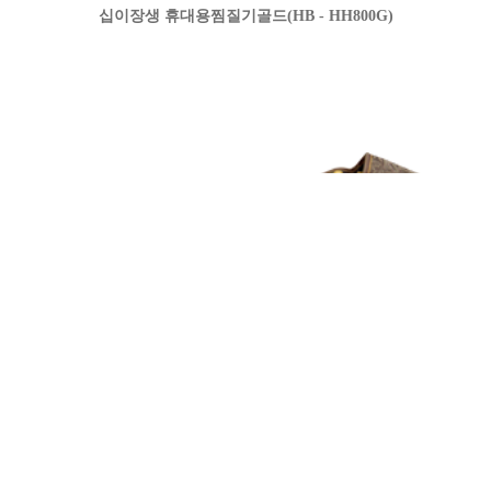
십이장생 휴대용찜질기골드(HB - HH800G)
배허리 찜질기(HB-WG500)